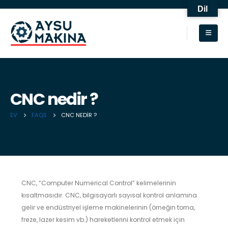
Dil
CNC nedir ?
EV
FAQS
CNC NEDIR ?
CNC, “Computer Numerical Control” kelimelerinin
kısaltmasıdır. CNC, bilgisayarlı sayısal kontrol anlamına
gelir ve endüstriyel işleme makinelerinin (örneğin torna,
freze, lazer kesim vb.) hareketlerini kontrol etmek için