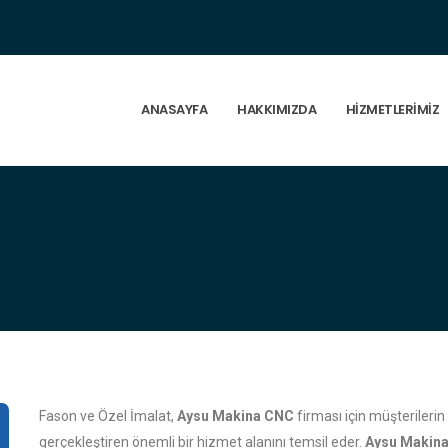
ANASAYFA
HAKKIMIZDA
HIZMETLERIMIZ
Fason ve Özel İmalat,
Aysu Makina CNC
firması için müşterilerin
gerçekleştiren önemli bir hizmet alanını temsil eder.
Aysu Makin