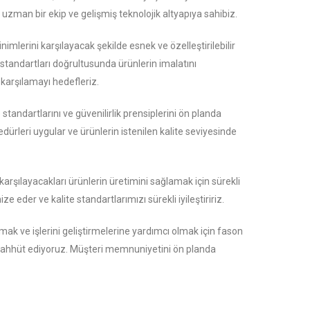
n uzman bir ekip ve gelişmiş teknolojik altyapıya sahibiz.
mlerini karşılayacak şekilde esnek ve özelleştirilebilir
 standartları doğrultusunda ürünlerin imalatını
e karşılamayı hedefleriz.
standartlarını ve güvenilirlik prensiplerini ön planda
osedürleri uygular ve ürünlerin istenilen kalite seviyesinde
karşılayacakları ürünlerin üretimini sağlamak için sürekli
e eder ve kalite standartlarımızı sürekli iyileştiririz.
ak ve işlerini geliştirmelerine yardımcı olmak için fason
aahhüt ediyoruz. Müşteri memnuniyetini ön planda