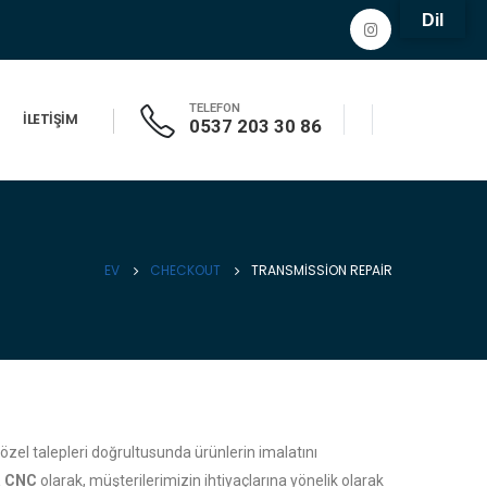
Dil
TELEFON
İLETIŞIM
0537 203 30 86
EV
CHECKOUT
TRANSMISSION REPAIR
 özel talepleri doğrultusunda ürünlerin imalatını
a CNC
olarak, müşterilerimizin ihtiyaçlarına yönelik olarak