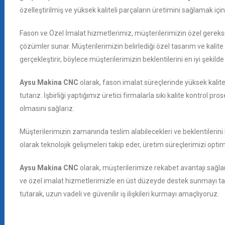
özelleştirilmiş ve yüksek kaliteli parçaların üretimini sağlamak içi
Fason ve Özel İmalat hizmetlerimiz, müşterilerimizin özel gereksini
çözümler sunar. Müşterilerimizin belirlediği özel tasarım ve kalite
gerçekleştirir, böylece müşterilerimizin beklentilerini en iyi şekild
Aysu Makina CNC
olarak, fason imalat süreçlerinde yüksek kalite 
tutarız. İşbirliği yaptığımız üretici firmalarla sıkı kalite kontrol pr
olmasını sağlarız.
Müşterilerimizin zamanında teslim alabilecekleri ve beklentilerini 
olarak teknolojik gelişmeleri takip eder, üretim süreçlerimizi optimiz
Aysu Makina CNC
olarak, müşterilerimize rekabet avantajı sağlam
ve özel imalat hizmetlerimizle en üst düzeyde destek sunmayı t
tutarak, uzun vadeli ve güvenilir iş ilişkileri kurmayı amaçlıyoruz.