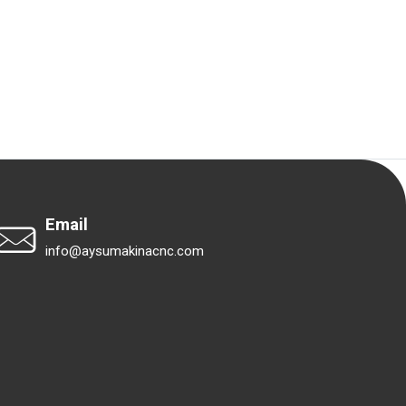
Email
info@aysumakinacnc.com